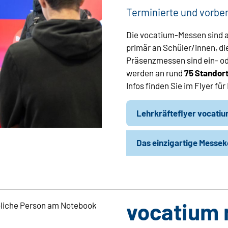
Terminierte und vorbe
Die vocatium-Messen sind a
primär an Schüler/innen, di
Präsenzmessen sind ein- ode
werden an rund
75 Standor
Infos finden Sie im Flyer fü
Lehrkräfteflyer vocati
Das einzigartige Messe
vocatium 