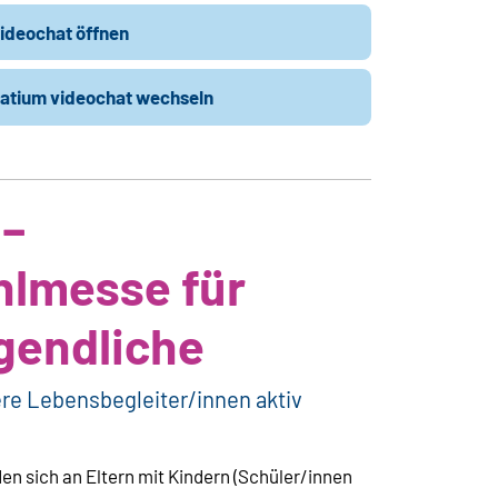
ideochat öffnen
catium videochat wechseln
 –
lmesse für
gendliche
ere Lebensbegleiter/innen aktiv
 sich an Eltern mit Kindern (Schüler/innen