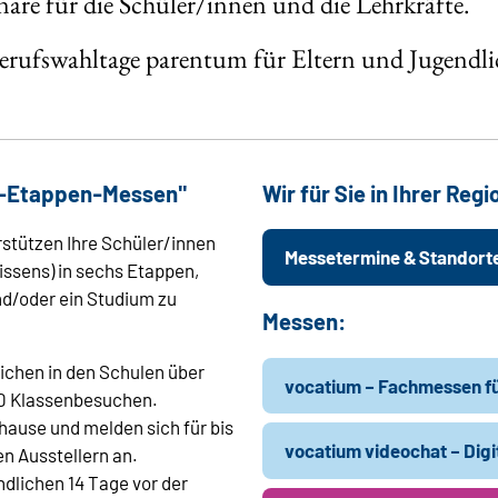
re für die Schüler/innen und die Lehrkräfte.
Berufswahltage parentum für Eltern und Jugendli
s-Etappen-Messen"
Wir für Sie in Ihrer Regi
stützen Ihre Schüler/innen
Messetermine & Standort
issens) in sechs Etappen,
nd/oder ein Studium zu
Messen:
ichen in den Schulen über
vocatium – Fachmessen f
00 Klassenbesuchen.
hause und melden sich für bis
vocatium videochat – Dig
n Ausstellern an.
endlichen 14 Tage vor der