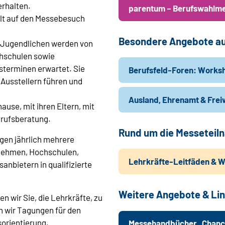
erhalten.
parentum – Berufswahlme
elt auf den Messebesuch
Besondere Angebote au
 Jugendlichen werden von
chschulen sowie
sterminen erwartet. Sie
Berufsfeld-Foren: Works
Ausstellern führen und
Ausland, Ehrenamt & Freiw
ause, mit ihren Eltern, mit
erufsberatung.
Rund um die Messeteiln
ingen jährlich mehrere
nehmen, Hochschulen,
Lehrkräfte-Leitfäden & W
nbietern in qualifizierte
Weitere Angebote & Lin
 wir Sie, die Lehrkräfte, zu
n wir Tagungen für den
orientierung.
Messehandbücher „Chanc