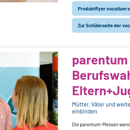
Produktflyer vocatium v
Zur Schülerseite der vo
parentum
Berufswah
Eltern+Ju
Mütter, Väter und weit
einbinden
Die parentum-Messen wenden