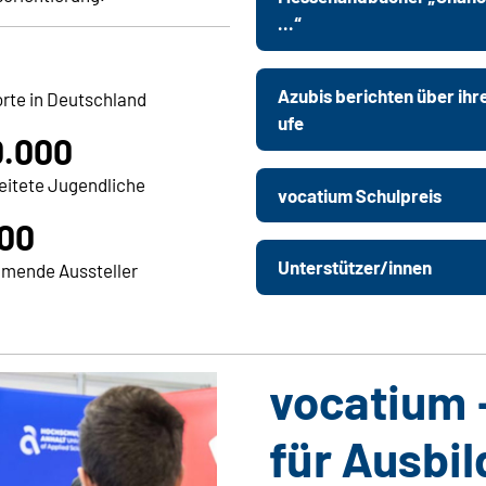
...“
Azubis berichten über ihr
rte in Deutschland
ufe
0.000
eitete Jugendliche
vocatium Schulpreis
00
Unterstützer/innen
hmende Aussteller
vocatium
für Ausbi