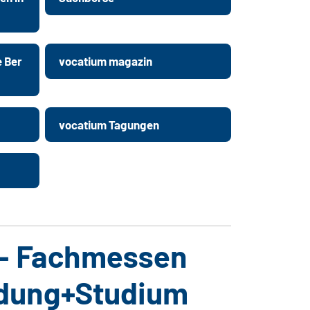
e Ber
vocatium magazin
vocatium Tagungen
 – Fachmessen
ldung+Studium