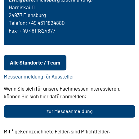
O
Harniskai 11
V
24937 Flensburg
E
Telefon: +49 461 1824880
-
Fax: +49 461 1824877
T
H
I
S
Alle Standorte / Team
.
Messeanmeldung für Aussteller
Wenn Sie sich für unsere Fachmessen interessieren,
können Sie sich hier dafür anmelden:
zur Messeanmeldung
Mit * gekennzeichnete Felder, sind Pflichtfelder.