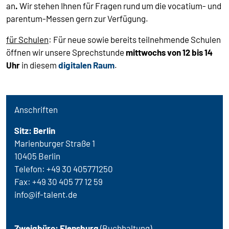
an
.
Wir stehen Ihnen für Fragen rund um die vocatium- und
parentum-Messen gern zur Verfügung.
für Schulen
: Für neue sowie bereits teilnehmende Schulen
öffnen wir unsere Sprechstunde
mittwochs von 12 bis 14
Uhr
in diesem
digitalen Raum
.
Anschriften
Sitz: Berlin
Marienburger Straße 1
10405 Berlin
Telefon: +49 30 405771250
Fax: +49 30 405 77 12 59
R
info@if-talent.
de
E
M
Zweigbüro: Flensburg
(Buchhaltung)